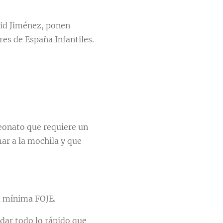
vid Jiménez, ponen
es de España Infantiles.
peonato que requiere un
ar a la mochila y que
a mínima FOJE.
dar todo lo rápido que